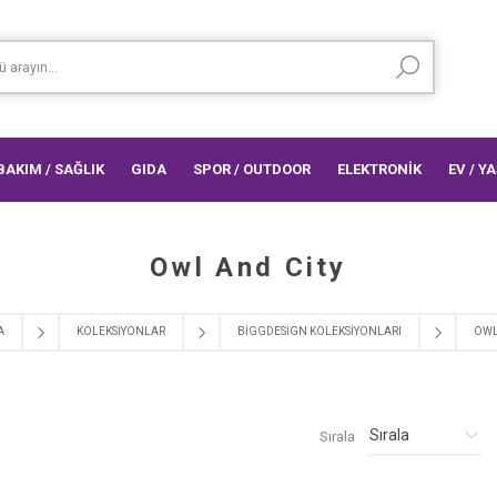
 BAKIM / SAĞLIK
GIDA
SPOR / OUTDOOR
ELEKTRONİK
EV / Y
Owl And City
A
KOLEKSİYONLAR
BIGGDESIGN KOLEKSIYONLARI
OWL
Sırala