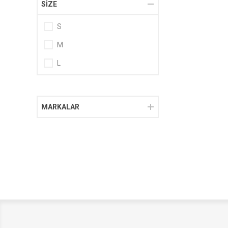
SIZE
S
M
L
MARKALAR