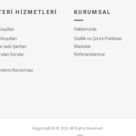
ERI HIZMETLERI
KURUMSAL
şulları
Hakkımızda
Koşulları
Gizlilik ve Çerez Politikası
e İade Şartları
Markalar
rulan Sorular
Referanslarımız
erilerin Korunması
BiggshopB2B © 2026 All Rights Reserved.