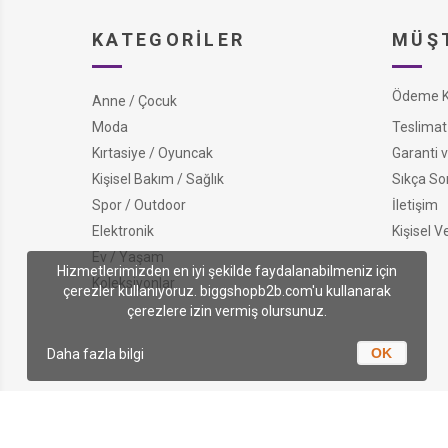
KATEGORILER
MÜŞT
Ödeme Ko
Anne / Çocuk
Moda
Teslimat 
Kırtasiye / Oyuncak
Garanti v
Kişisel Bakım / Sağlık
Sıkça So
Spor / Outdoor
İletişim
Elektronik
Kişisel V
Ev / Yaşam
Hizmetlerimizden en iyi şekilde faydalanabilmeniz için
Koleksiyonlar
çerezler kullanıyoruz. biggshopb2b.com'u kullanarak
çerezlere izin vermiş olursunuz.
OK
Daha fazla bilgi