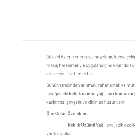
Bitkisel özlerin enerjisiyle hazırlanır; kahve çek
masaj hareketleriyle uygulandığında kan dolaşı
sıkı ve canlı bir beden hissi.
Günün stresinden arınmak, rahatlamak ve mutlu
İçeriğindeki
keklik üzümü yağı
,
sarı kantaron 
kaslarınızı gevşetir ve cildinize huzur verir.
Öne Çıkan Özellikler:
•
Keklik Üzümü Yağı
, analjezik özel
yardımcı olur.