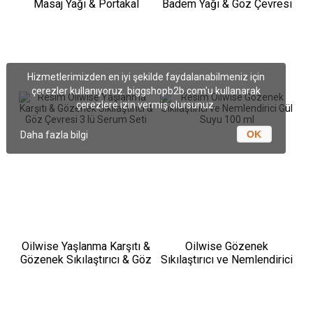
Masaj Yağı & Portakal
Badem Yağı & Göz Çevresi
Kabuğu Yağı Seti
Serumu Seti
Hizmetlerimizden en iyi şekilde faydalanabilmeniz için
çerezler kullanıyoruz. biggshopb2b.com'u kullanarak
çerezlere izin vermiş olursunuz.
OK
Daha fazla bilgi
Oilwise Yaşlanma Karşıtı &
Oilwise Gözenek
Gözenek Sıkılaştırıcı & Göz
Sıkılaştırıcı ve Nemlendirici
Çevresi 3 lü Serum Seti
Gül Suyu 100 ml