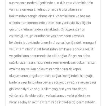
sunmasının nedeni; içerisinde e, c, d, b ve a vitaminlerinin
yanı sıra omega 3, retinol, omega 6 gibi vitaminler
bakımından zengin olmasıdır. E vitamini kuru ve hassas
ciltlerin nemlenmesinde etken iken yenileyici özelliğinin
gücünü c vitamininden almaktadır. Cilt üzerinde ton
eşitsizliği, uv ışınlarından ve yaşlanmadan kaynaklı
lekelerin tedavisinde önemli rol oynar. Içeriğindeki omega 3
ve 6 vitaminlerinin cilt tarafından emilmesi sonucu selülit
ve çatlakların onarımında da etki sağlar. Saçınızın daha
sağlıklı uzamasını, hücrelerin yenilenerek saç dökülmenizin
azalmasını ve kan dolaşımını hızlandırarak kepek
oluşumunun engellenmesini sağlar. Içeriğindeki hint yağı,
badem yağı, hindistan cevizi yağı, jojoba yağı ve argan yağı
gibi esansiyel ve soğuk sıkım yağların yanı sıra doğal
yöntemler ile elde edilen ve kaşlarınıza ve kirpiklerinize
yarar sağlayan aktif e vitamini de (tokoferol) içermektedir.