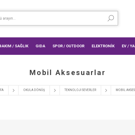
 BAKIM / SAĞLIK
GIDA
SPOR / OUTDOOR
ELEKTRONİK
EV / Y
Mobil Aksesuarlar
FA
OKULA DÖNÜŞ
TEKNOLOJİ SEVERLER
MOBIL AKSE