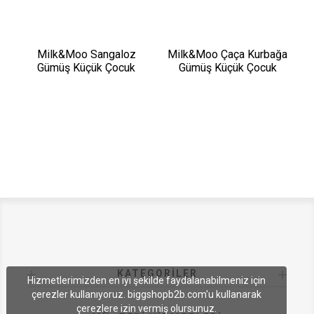
Milk&Moo Sangaloz
Milk&Moo Çaça Kurbağa
Gümüş Küçük Çocuk
Gümüş Küçük Çocuk
Bileklik
Bileklik
KATEGORILER
Hizmetlerimizden en iyi şekilde faydalanabilmeniz için
çerezler kullanıyoruz. biggshopb2b.com'u kullanarak
çerezlere izin vermiş olursunuz.