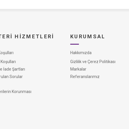
ERI HIZMETLERI
KURUMSAL
şulları
Hakkımızda
Koşulları
Gizlilik ve Çerez Politikası
e İade Şartları
Markalar
rulan Sorular
Referanslarımız
erilerin Korunması