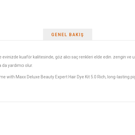
GENEL BAKIŞ
 evinizde kuaför kalitesinde, göz alıcı saç renkleri elde edin. zengin ve u
 da yardımcı olur.
ome with Maxx Deluxe Beauty Expert Hair Dye Kit 5.0 Rich, long-lasting pi