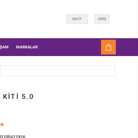
KAYIT
GIRIŞ
AŞAM
MARKALAR
KİTİ 5.0
ik
3105621916