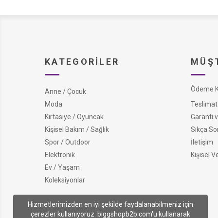
KATEGORILER
MÜŞT
Ödeme Ko
Anne / Çocuk
Moda
Teslimat 
Kırtasiye / Oyuncak
Garanti v
Kişisel Bakım / Sağlık
Sıkça So
Spor / Outdoor
İletişim
Elektronik
Kişisel V
Ev / Yaşam
Koleksiyonlar
Hizmetlerimizden en iyi şekilde faydalanabilmeniz için
çerezler kullanıyoruz. biggshopb2b.com'u kullanarak