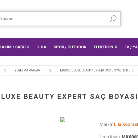
 BAKIM / SAĞLIK
GIDA
SPOR / OUTDOOR
ELEKTRONİK
EV / Y
YERLI MARKALAR
MAXX DELUXE BEAUTY EXPERT SAÇ BOYASI KİTİ 5.0
LUXE BEAUTY EXPERT SAÇ BOYASI 
Marka:
Lila Kozmet
Ürün Kodu:
MXX868