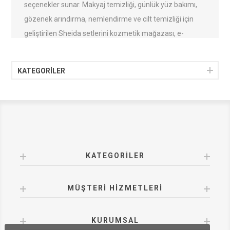
seçenekler sunar. Makyaj temizliği, günlük yüz bakımı,
gözenek arındırma, nemlendirme ve cilt temizliği için
geliştirilen Sheida setlerini kozmetik mağazası, e-
ticaret, güzellik merkezi, kurumsal hediye ve toplu
alımlar için avantajlı B2B koşullarıyla inceleyebilirsiniz.
KATEGORİLER
KATEGORILER
MÜŞTERI HIZMETLERI
KURUMSAL