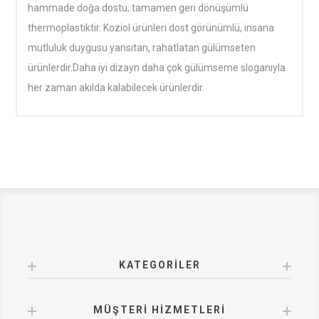
hammade doğa dostu, tamamen geri dönüşümlü
thermoplastiktir. Koziol ürünleri dost görünümlü, insana
mutluluk duygusu yansıtan, rahatlatan gülümseten
ürünlerdir.Daha iyi dizayn daha çok gülümseme sloganıyla
her zaman akılda kalabilecek ürünlerdir.
KATEGORILER
MÜŞTERI HIZMETLERI