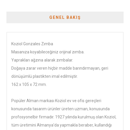
GENEL BAKIŞ
Koziol Gonzales Zımba
Masanıza koyabileceğiniz orijinal zımba.
Yaprakları ağzına alarak zımbalar.
Doğaya zarar veren hiçbir madde barındırmayan, geri
dönüşümlü plastikten imal edilmiştir.
162 x 105 x 72 mm.
Popüler Alman markası Koziol ev ve ofis gereçleri
konusunda tasarım ürünler üreten uzman, konusunda
profosyonelbir firmadır. 1927 yılında kurulmuş olan Koziol,
tüm üretimini Almanya’da yapmakla beraber, kullandığı