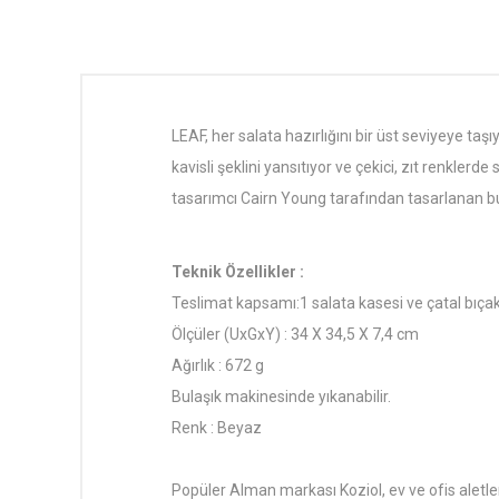
LEAF, her salata hazırlığını bir üst seviyeye taş
kavisli şeklini yansıtıyor ve çekici, zıt renkle
tasarımcı Cairn Young tarafından tasarlanan bu
Teknik Özellikler :
Teslimat kapsamı:1 salata kasesi ve çatal bıça
Ölçüler (UxGxY) : 34 X 34,5 X 7,4 cm
Ağırlık : 672 g
Bulaşık makinesinde yıkanabilir.
Renk : Beyaz
Popüler Alman markası Koziol, ev ve ofis aletler