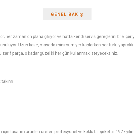
GENEL BAKIŞ
ıyor, her zaman ön plana çıkıyor ve hatta kendi servis gereçlerini bile içeri
rde sunuluyor. Uzun kase, masada minimum yer kaplarken her türlü yapraklı 
 zarif parça, o kadar güzel ki her gün kullanmak isteyeceksiniz.
k takımı
i için tasarım ürünleri üreten profesyonel ve köklü bir şirkettir. 1927 yı