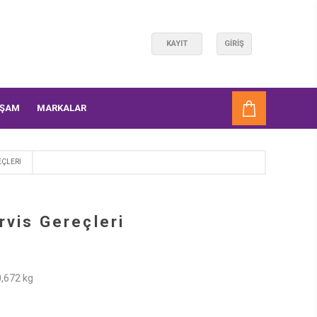
KAYIT
GIRIŞ
AŞAM
MARKALAR
EÇLERI
vis Gereçleri
0,672 kg