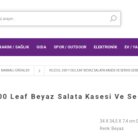
 BAKIM / SAĞLIK
GIDA
SPOR / OUTDOOR
ELEKTRONİK
EV / Y
MARKALI ÜRÜNLER
KOZIOL 3691100 LEAF BEYAZ SALATA KASESI VE SERVIS GER
00 Leaf Beyaz Salata Kasesi Ve Ser
34 X 34,5 X 7,4 cm 
Renk: Beyaz