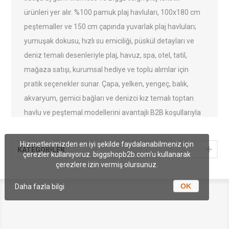
ürünleri yer alır. %100 pamuk plaj havluları, 100x180 cm
peştemaller ve 150 cm çapında yuvarlak plaj havluları;
yumuşak dokusu, hızlı su emiciliği, püskül detayları ve
deniz temalı desenleriyle plaj, havuz, spa, otel, tatil,
mağaza satışı, kurumsal hediye ve toplu alımlar için
pratik seçenekler sunar. Çapa, yelken, yengeç, balık,
akvaryum, gemici bağları ve denizci kız temalı toptan
havlu ve peştemal modellerini avantajlı B2B koşullarıyla
inceleyebilirsiniz.
Hizmetlerimizden en iyi şekilde faydalanabilmeniz için
KATEGORİLER
çerezler kullanıyoruz. biggshopb2b.com'u kullanarak
çerezlere izin vermiş olursunuz.
OK
Daha fazla bilgi