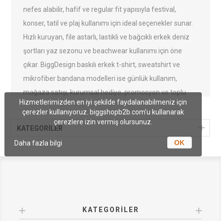
nefes alabilir, hafif ve regular fit yapısıyla festival,
konser, tatil ve plaj kullanımı için ideal seçenekler sunar.
Hızlı kuruyan, file astarlı, lastikli ve bağcıklı erkek deniz
şortları yaz sezonu ve beachwear kullanımı için öne
çıkar. BiggDesign baskılı erkek t-shirt, sweatshirt ve
mikrofiber bandana modelleri ise günlük kullanım,
mağaza satışı, kurumsal hediye, promosyon ve toplu
Hizmetlerimizden en iyi şekilde faydalanabilmeniz için
alımlar için değerlendirilebilir. Toptan erkek giyim
çerezler kullanıyoruz. biggshopb2b.com'u kullanarak
modellerini avantajlı B2B koşullarıyla inceleyebilirsiniz.
çerezlere izin vermiş olursunuz.
KATEGORİLER
OK
Daha fazla bilgi
KATEGORILER