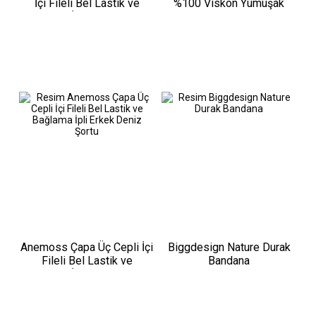
İçi Fileli Bel Lastik ve
%100 Viskon Yumuşak
Bağlama İpli Erkek Deniz
Nefes Alabilir Kumaşlı
Şortu
Erkek Gömlek
Anemoss Çapa Üç Cepli İçi
Biggdesign Nature Durak
Fileli Bel Lastik ve
Bandana
Bağlama İpli Erkek Deniz
Şortu