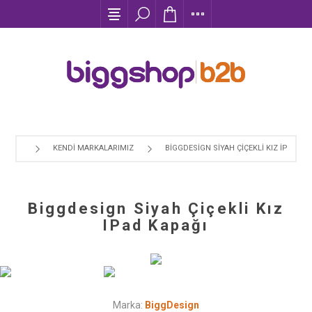
KENDI MARKALARIMIZ
BIGGDESIGN SIYAH ÇIÇEKLI KIZ IPAD KA
Biggdesign Siyah Çiçekli Kız
IPad Kapağı
Marka:
BiggDesign