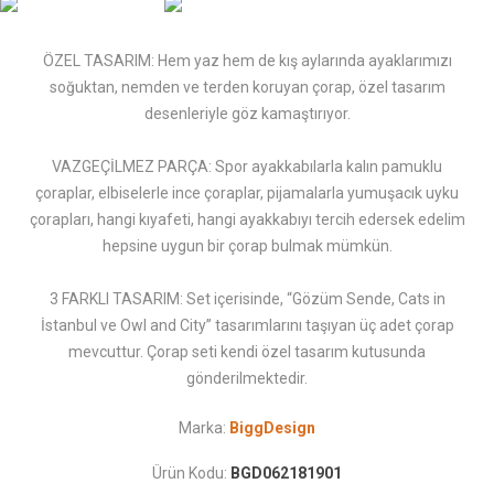
ÖZEL TASARIM: Hem yaz hem de kış aylarında ayaklarımızı
soğuktan, nemden ve terden koruyan çorap, özel tasarım
desenleriyle göz kamaştırıyor.
VAZGEÇİLMEZ PARÇA: Spor ayakkabılarla kalın pamuklu
çoraplar, elbiselerle ince çoraplar, pijamalarla yumuşacık uyku
çorapları, hangi kıyafeti, hangi ayakkabıyı tercih edersek edelim
hepsine uygun bir çorap bulmak mümkün.
3 FARKLI TASARIM: Set içerisinde, “Gözüm Sende, Cats in
İstanbul ve Owl and City” tasarımlarını taşıyan üç adet çorap
mevcuttur. Çorap seti kendi özel tasarım kutusunda
gönderilmektedir.
Marka:
BiggDesign
Ürün Kodu:
BGD062181901