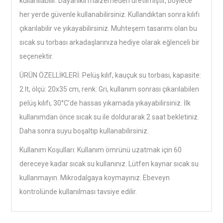
kullanılabilir. Dayanıklı malzemeden üretilmiştir, böylece
her yerde güvenle kullanabilirsiniz. Kullandıktan sonra kılıfı
çıkarılabilir ve yıkayabilirsiniz. Muhteşem tasarımı olan bu
sıcak su torbası arkadaşlarınıza hediye olarak eğlenceli bir
seçenektir.
ÜRÜN ÖZELLİKLERİ: Pelüş kılıf, kauçuk su torbası, kapasite:
2 lt, ölçü: 20x35 cm, renk: Gri, kullanım sonrası çıkarılabilen
pelüş kılıfı, 30°C’de hassas yıkamada yıkayabilirsiniz. İlk
kullanımdan önce sıcak su ile doldurarak 2 saat bekletiniz.
Daha sonra suyu boşaltıp kullanabilirsiniz.
Kullanım Koşulları: Kullanım ömrünü uzatmak için 60
dereceye kadar sıcak su kullanınız. Lütfen kaynar sıcak su
kullanmayın. Mikrodalgaya koymayınız. Ebeveyn
kontrolünde kullanılması tavsiye edilir.