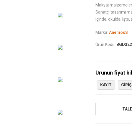
Makyaj malzemelerin
Sanatçı tasarımı mak
içinde, okulda, işte,
Marka:
AnemosS
Ürün Kodu:
BGD322
Ürünün fiyat bi
KAYIT
GIRIŞ