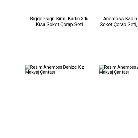
Biggdesign Simli Kadın 3'lü
Anemoss Kadın 5
Kısa Soket Çorap Seti
Soket Çorap Seti,
Desenler, %85 P
Bede