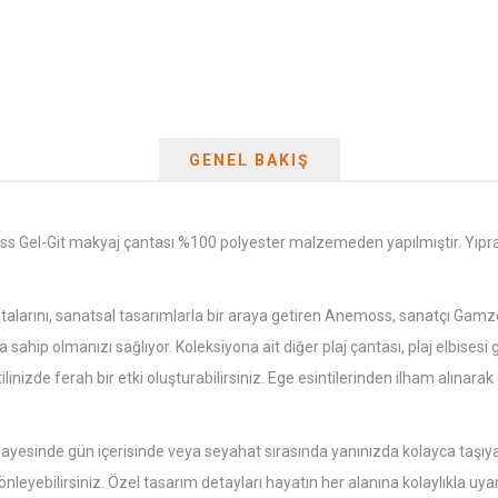
GENEL BAKIŞ
-Git makyaj çantası %100 polyester malzemeden yapılmıştır. Yıpranm
nı, sanatsal tasarımlarla bir araya getiren Anemoss, sanatçı Gamze Yal
 sahip olmanızı sağlıyor. Koleksiyona ait diğer plaj çantası, plaj elbisesi
ilinizde ferah bir etki oluşturabilirsiniz. Ege esintilerinden ilham alınara
sinde gün içerisinde veya seyahat sırasında yanınızda kolayca taşıy
önleyebilirsiniz. Özel tasarım detayları hayatın her alanına kolaylıkla uya