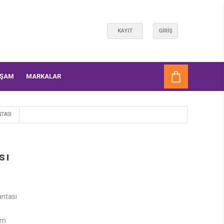
KAYIT
GIRIŞ
AŞAM
MARKALAR
TASI
sı
antası
cm