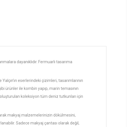
alara dayanıklıdır. Fermuarlı tasarıma
çın’ın eserlerindeki çizimleri, tasarımlarının
 gibi ürünler ile kombin yapıp, marin temasının
k oluşturulan koleksiyon tüm deniz tutkunları için
arak makyaj malzemelerinizin dökülmesini,
rlanabilir. Sadece makyaj çantası olarak değil,