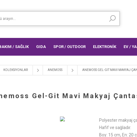
 BAKIM / SAĞLIK
GIDA
SPOR / OUTDOOR
ELEKTRONİK
EV / Y
KOLEKSİYONLAR
ANEMOSS
ANEMOSS GEL-GIT MAVI MAKYAJ ÇAN
nemoss Gel-Git Mavi Makyaj Çanta
Polyester makyaj ç
Hafif ve sağladır.
Boy: 15 cm, En: 20 