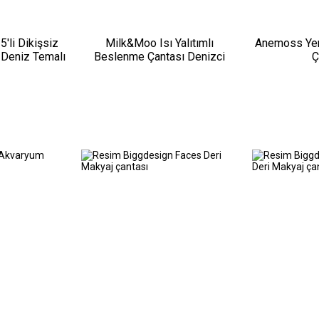
'li Dikişsiz
Milk&Moo Isı Yalıtımlı
Anemoss Yen
 Deniz Temalı
Beslenme Çantası Denizci
Ç
amuk, 36-40
Ahtapot
n