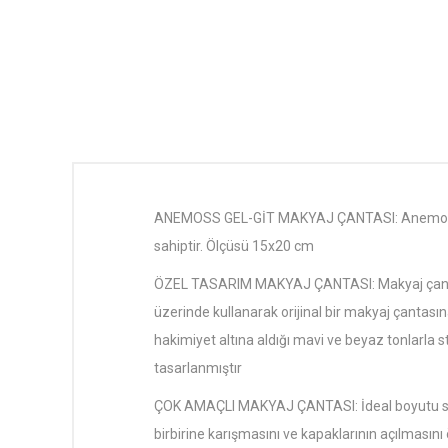
ANEMOSS GEL-GİT MAKYAJ ÇANTASI: Anemoss Gel
sahiptir. Ölçüsü 15x20 cm
ÖZEL TASARIM MAKYAJ ÇANTASI: Makyaj çantaları
üzerinde kullanarak orijinal bir makyaj çantasına
hakimiyet altına aldığı mavi ve beyaz tonlarla st
tasarlanmıştır
ÇOK AMAÇLI MAKYAJ ÇANTASI: İdeal boyutu saye
birbirine karışmasını ve kapaklarının açılmasını 