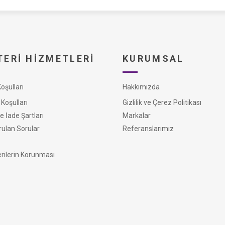
ERI HIZMETLERI
KURUMSAL
şulları
Hakkımızda
Koşulları
Gizlilik ve Çerez Politikası
e İade Şartları
Markalar
rulan Sorular
Referanslarımız
erilerin Korunması