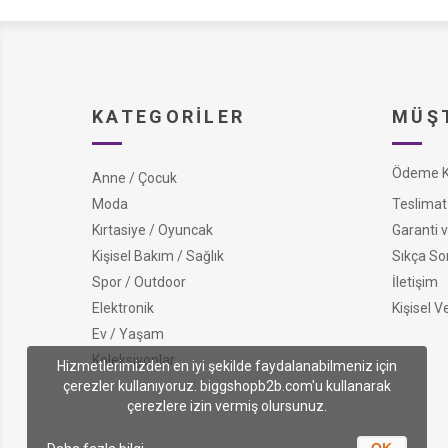
KATEGORILER
MÜŞT
Ödeme Ko
Anne / Çocuk
Moda
Teslimat 
Kırtasiye / Oyuncak
Garanti v
Kişisel Bakım / Sağlık
Sıkça So
Spor / Outdoor
İletişim
Elektronik
Kişisel V
Ev / Yaşam
Koleksiyonlar
Hizmetlerimizden en iyi şekilde faydalanabilmeniz için
çerezler kullanıyoruz. biggshopb2b.com'u kullanarak
çerezlere izin vermiş olursunuz.