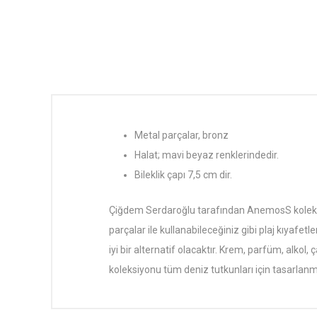
Metal parçalar, bronz
Halat; mavi beyaz renklerindedir.
Bileklik çapı 7,5 cm dir.
Çiğdem Serdaroğlu tarafından AnemosS koleksiyon
parçalar ile kullanabileceğiniz gibi plaj kıyafetl
iyi bir alternatif olacaktır. Krem, parfüm, alko
koleksiyonu tüm deniz tutkunları için tasarlanmı