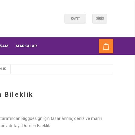
KAYIT
GIRIŞ
AŞAM
MARKALAR
KLIK
 Bileklik
arafından Biggdesign için tasarlanmış deniz ve marin
ronz detaylı Dümen Bileklik.