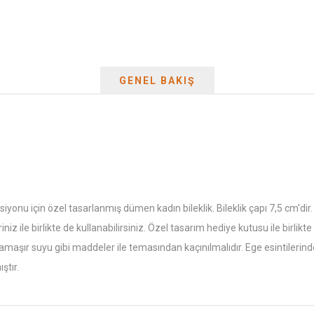
GENEL BAKIŞ
u için özel tasarlanmış dümen kadın bileklik. Bileklik çapı 7,5 cm'dir. Ha
eriniz ile birlikte de kullanabilirsiniz. Özel tasarım hediye kutusu ile birl
l, çamaşır suyu gibi maddeler ile temasından kaçınılmalıdır. Ege esintile
ştır.