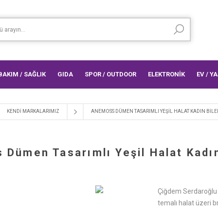
 BAKIM / SAĞLIK
GIDA
SPOR / OUTDOOR
ELEKTRONİK
EV / Y
KENDI MARKALARIMIZ
ANEMOSS DÜMEN TASARIMLI YEŞIL HALAT KADIN BILE
Dümen Tasarımlı Yeşil Halat Kadın
Çiğdem Serdaroğlu t
temalı halat üzeri b