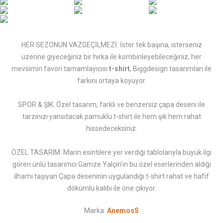
HER SEZONUN VAZGEÇİLMEZİ: İster tek başına, isterseniz
üzerine giyeceğiniz bir hırka ile kombinleyebileceğiniz, her
mevsimin favori tamamlayıcısı
t-shirt
, Biggdesign tasarımları ile
farkını ortaya koyuyor.
SPOR & ŞIK: Özel tasarım, farklı ve benzersiz çapa deseni ile
tarzınızı yansıtacak pamuklu t-shirt ile hem şık hem rahat
hissedeceksiniz.
ÖZEL TASARIM: Marin esintilere yer verdiği tablolarıyla büyük ilgi
gören ünlü tasarımcı Gamze Yalçın’ın bu özel eserlerinden aldığı
ilhamı taşıyan Çapa deseninin uygulandığı t-shirt rahat ve hafif
dökümlü kalıbı ile öne çıkıyor.
Marka:
AnemosS