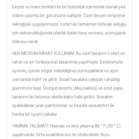
beyaz ve mavi renkleri ile bir bütünlük içerisinde olarak yaz
stiline uyumlu bir görünüme sahiptir. Özel deseni emprime
tekniğiyle uygulanmıştır, t-shirt ile tamamen birleşik olduğu
için dokunulduğunda plastik baskı hissi vermez, yumuşacık
dokusu vardır
HER MEVSİM RAHAT KULLANIM: Bu özel tasarım t-shirt en
rahat ve en fonksiyonel tasarımla yapılmıştır. Bedeninizle
uyumlu, içinde özgür olabildiğiniz yumuşaklıkta ve aynı
zamanda hafif ve şıktır. Sıcak havalara yakışan rahatlığı
giyiminize taşır. Düzgün kesimi, dikiş kalitesi ve özel çapa
tasarımı ile tarzınızı akılda kalıcı hale getirir. Sneaker
ayakkabılar, jean pantolonlar ve hoodie sweatshirt ile
harika bir uyum yakalar
YIKAMA TALİMATI: Hassas ve ters yıkama 86 ° F (30 ° C)
yapılmalıdır. Orta sıcaklıkta ütü ile ütülenebilir. Kuru