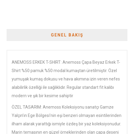
GENEL BAKIŞ
ANEMOSS ERKEK T-SHIRT: Anemoss Çapa Beyaz Erkek T-
Shirt %50 pamuk %50 modal kumaştan üretilmiştir. Özel
yumuşak kumaş dokusu ve hava akımına izin veren nefes
alabilirlik özelliği ile sağlıklıdır. Regular standart fit kalıbı
modern ve şık bir kesime sahiptir
ÖZEL TASARIM: Anemoss Koleksiyonu sanatçı Gamze
Yalçın’ın Ege Bölgesi’nin eşi benzeri olmayan esintilerinden
ilham alarak yarattığı ismiyle özdeş bir yaz koleksiyonudur.
Marin temasının en güzel örneklerinden olan çapa deseni